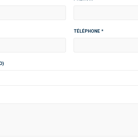
TÉLÉPHONE *
O)